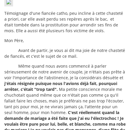
Témoignage d'une fiancée catho, peu incline à cette chasteté
a priori, car elle avait perdu ses repères après le bac, et
était tombée dans la prostitution pour arrondir ses fins de
mois. Elle a aussi été plusieurs fois victime de viols.
Mon Père,
Avant de partir, je vous ai dit ma joie de notre chasteté
de fiancés, et c'est le sujet de ce mail.
Même quand nous avons commencé à parler
sérieusement de notre avenir de couple, je n'étais pas prête à
voir l'importance de l'abstinence, je la considérais désuète et
j'étais résignée puisque nous l'avions déjà fait, pourquoi
arrêter, c'était "trop tard".
Ma petite conscience morale me
chuchotait quand même que ce n'était pas comme ça qu'il
fallait faire les choses, mais je préférais ne pas trop l'écouter,
tant pis pour moi, je ne vivrais jamais ça, l'attente pour un
seul homme, pour mon homme.
C'est réellement quand la
demande de mariage a été faite que j'ai eu l'électrochoc ! Je
voulais être pure pour lui, belle, et blanche, comme ma robe
du mariage ! Je ne voulais pas d'un mensonge, d'une fête du