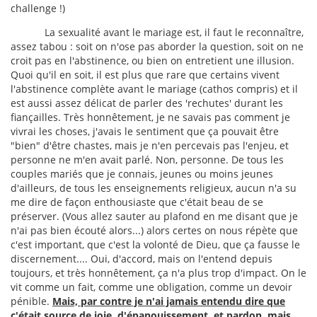
challenge !)
La sexualité avant le mariage est, il faut le reconnaître,
assez tabou : soit on n'ose pas aborder la question, soit on ne
croit pas en l'abstinence, ou bien on entretient une illusion.
Quoi qu'il en soit, il est plus que rare que certains vivent
l'abstinence complète avant le mariage (cathos compris) et il
est aussi assez délicat de parler des 'rechutes' durant les
fiançailles. Très honnêtement, je ne savais pas comment je
vivrai les choses, j'avais le sentiment que ça pouvait être
"bien" d'être chastes, mais je n'en percevais pas l'enjeu, et
personne ne m'en avait parlé. Non, personne. De tous les
couples mariés que je connais, jeunes ou moins jeunes
d'ailleurs, de tous les enseignements religieux, aucun n'a su
me dire de façon enthousiaste que c'était beau de se
préserver. (Vous allez sauter au plafond en me disant que je
n'ai pas bien écouté alors...) alors certes on nous répète que
c'est important, que c'est la volonté de Dieu, que ça fausse le
discernement.... Oui, d'accord, mais on l'entend depuis
toujours, et très honnêtement, ça n'a plus trop d'impact. On le
vit comme un fait, comme une obligation, comme un devoir
pénible.
Mais, par contre je n'ai jamais entendu dire que
c'était source de joie, d'épanouissement, et pardon, mais