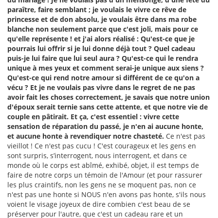
paraître, faire semblant ; je voulais le vivre ce rêve de
princesse et de don absolu, je voulais être dans ma robe
blanche non seulement parce que c'est joli, mais pour ce
qu'elle représente ! et j'ai alors réalisé : Qu'est-ce que je
pourrais lui offrir si je lui donne déjà tout ? Quel cadeau
puis-je lui faire que lui seul aura ? Qu'est-ce qui le rendra
unique à mes yeux et comment serai-je unique aux siens ?
Qu'est-ce qui rend notre amour si différent de ce qu'on a
vécu ? Et je ne voulais pas vivre dans le regret de ne pas
avoir fait les choses correctement, je savais que notre union
d'époux serait ternie sans cette attente, et que notre vie de
couple en pâtirait. Et ça, c'est essentiel : vivre cette
sensation de réparation du passé, je n'en ai aucune honte,
et aucune honte à revendiquer notre chasteté.
Ce n'est pas
vieillot ! Ce n'est pas cucu ! C'est courageux et les gens en
sont surpris, s’interrogent, nous interrogent, et dans ce
monde où le corps est abîmé, exhibé, objet, il est temps de
faire de notre corps un témoin de l'Amour (et pour rassurer
les plus craintifs, non les gens ne se moquent pas, non ce
n'est pas une honte si NOUS n'en avons pas honte, s'ils nous
voient le visage joyeux de dire combien c'est beau de se
préserver pour l'autre, que c'est un cadeau rare et un