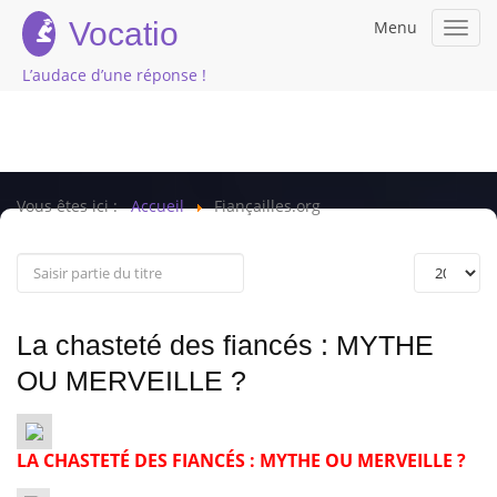
Vocatio
Menu
Toggl
navig
L’audace d’une réponse !
Vous êtes ici :
Accueil
Fiançailles.org
La chasteté des fiancés : MYTHE
OU MERVEILLE ?
LA CHASTETÉ DES FIANCÉS : MYTHE OU MERVEILLE ?