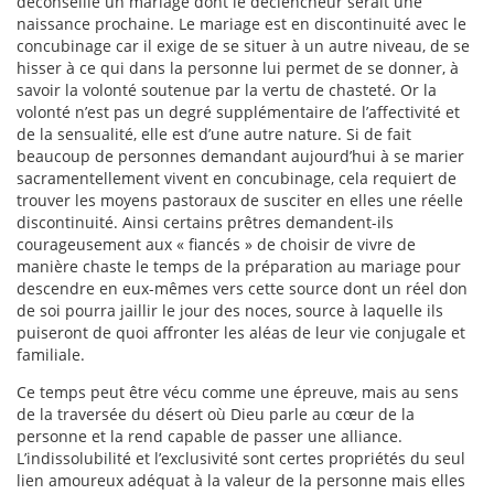
déconseille un mariage dont le déclencheur serait une
naissance prochaine. Le mariage est en discontinuité avec le
concubinage car il exige de se situer à un autre niveau, de se
hisser à ce qui dans la personne lui permet de se donner, à
savoir la volonté soutenue par la vertu de chasteté. Or la
volonté n’est pas un degré supplémentaire de l’affectivité et
de la sensualité, elle est d’une autre nature. Si de fait
beaucoup de personnes demandant aujourd’hui à se marier
sacramentellement vivent en concubinage, cela requiert de
trouver les moyens pastoraux de susciter en elles une réelle
discontinuité. Ainsi certains prêtres demandent-ils
courageusement aux « fiancés » de choisir de vivre de
manière chaste le temps de la préparation au mariage pour
descendre en eux-mêmes vers cette source dont un réel don
de soi pourra jaillir le jour des noces, source à laquelle ils
puiseront de quoi affronter les aléas de leur vie conjugale et
familiale.
Ce temps peut être vécu comme une épreuve, mais au sens
de la traversée du désert où Dieu parle au cœur de la
personne et la rend capable de passer une alliance.
L’indissolubilité et l’exclusivité sont certes propriétés du seul
lien amoureux adéquat à la valeur de la personne mais elles